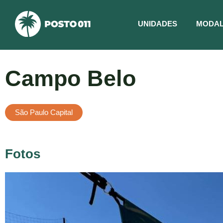
Ir
para
UNIDADES
MODAL
o
conteúdo
Campo Belo
São Paulo Capital
Fotos